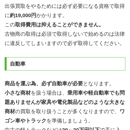
出張買取をやるためには必ず必要になる資格で取得
に
約19,000円
かかります。
この
取得費用は抑えることができません。
古物商の取得は必須で取得しないで始めるのは法律
に違反してしまいますので必ず取得してください。
自動車
商品を運ぶ為、必ず自動車が必要
となります。
小さな商材
を扱う場合は、
乗用車や軽自動車でも問
題ありませんが家具や電化製品などのような大きな
商材
の買取を取り扱うことが多くなりますので、
ワ
ゴン車やトラック
を準備しましょう。
中古の軽トラックなどは
20～30万円以下
で手に入