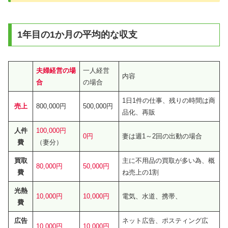
1年目の1か月の平均的な収支
夫婦経営の場
一人経営
内容
合
の場合
1日1件の仕事、残りの時間は商
売上
800,000円
500,000円
品化、再販
人件
100,000円
0円
妻は週1～2回の出動の場合
費
（妻分）
買取
主に不用品の買取が多い為、概
80,000円
50,000円
費
ね売上の1割
光熱
10,000円
10,000円
電気、水道、携帯、
費
広告
ネット広告、ポスティング広
10,000円
10,000円