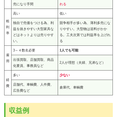
売になり手間
れる
高い
低い
粗
独自で売価をつける為、利
競争相手が多い為、薄利多売にな
利
益を抜きやすい大型家具な
りやすい。大型物は送料がかか
率
どはネットよりは売りやす
る。工夫次第では利益率を上げれ
い。
る
3～４数名必要
1人でも可能
雇
出張買取、店舗買取、商品
用
2人が理想（夫婦、兄弟など）
化要員、事務員など
多い
少ない
経
店舗代、車輌費、人件費、
費
倉庫代、車輌費
広告費など
収益例