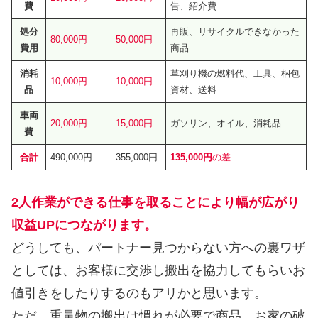
費
告、紹介費
処分
再販、リサイクルできなかった
80,000円
50,000円
費用
商品
消耗
草刈り機の燃料代、工具、梱包
10,000円
10,000円
品
資材、送料
車両
20,000円
15,000円
ガソリン、オイル、消耗品
費
合計
490,000円
355,000円
135,000円
の差
2人作業ができる仕事を取ることにより幅が広がり
収益UPにつながります。
どうしても、パートナー見つからない方への裏ワザ
としては、お客様に交渉し搬出を協力してもらいお
値引きをしたりするのもアリかと思います。
ただ、重量物の搬出は慣れが必要で商品、お家の破