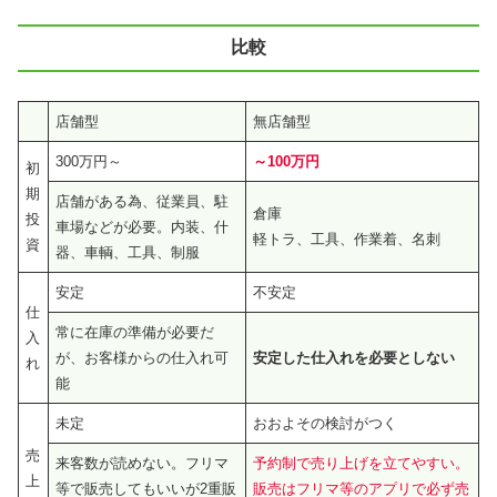
比較
店舗型
無店舗型
300万円～
～100万円
初
期
店舗がある為、従業員、駐
倉庫
投
車場などが必要。内装、什
軽トラ、工具、作業着、名刺
資
器、車輌、工具、制服
安定
不安定
仕
常に在庫の準備が必要だ
入
が、お客様からの仕入れ可
安定した仕入れを必要としない
れ
能
未定
おおよその検討がつく
売
来客数が読めない。フリマ
予約制で売り上げを立てやすい。
上
等で販売してもいいが2重販
販売はフリマ等のアプリで必ず売